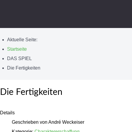
Aktuelle Seite:
Startseite
DAS SPIEL
Die Fertigkeiten
Die Fertigkeiten
Details
Geschrieben von
André Weckeiser
Kategorie:
Charaktererschaffung