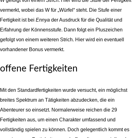
W gefolgt von einem Strich. Hier wird die Stufe der Fertigkeit
vermerkt, wobei das W für „Würfel“ steht. Die Stufe einer
Fertigkeit ist bei
Ennya
der Ausdruck für die Qualität und
Erfahrung der Könnensstufe. Dann folgt ein Pluszeichen
gefolgt von einem weiteren Strich. Hier wird ein eventuell
vorhandener Bonus vermerkt.
offene Fertigkeiten
Mit den Standardfertigkeiten wurde versucht, ein möglichst
breites Spektrum an Tätigkeiten abzudecken, die ein
Abenteurer so einsetzt. Normalerweise reichen die 29
Fertigkeiten aus, um einen Charakter umfassend und
vollständig spielen zu können. Doch gelegentlich kommt es