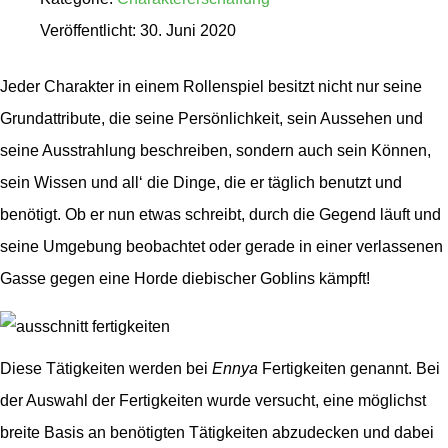
Veröffentlicht: 30. Juni 2020
Jeder Charakter in einem Rollenspiel besitzt nicht nur seine
Grundattribute, die seine Persönlichkeit, sein Aussehen und
seine Ausstrahlung beschreiben, sondern auch sein Können,
sein Wissen und all‘ die Dinge, die er täglich benutzt und
benötigt. Ob er nun etwas schreibt, durch die Gegend läuft und
seine Umgebung beobachtet oder gerade in einer verlassenen
Gasse gegen eine Horde diebischer Goblins kämpft!
Diese Tätigkeiten werden bei
Ennya
Fertigkeiten genannt. Bei
der Auswahl der Fertigkeiten wurde versucht, eine möglichst
breite Basis an benötigten Tätigkeiten abzudecken und dabei