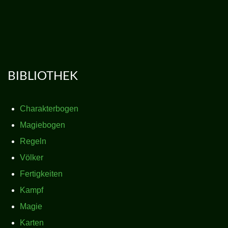
BIBLIOTHEK
Charakterbogen
Magiebogen
Regeln
Völker
Fertigkeiten
Kampf
Magie
Karten